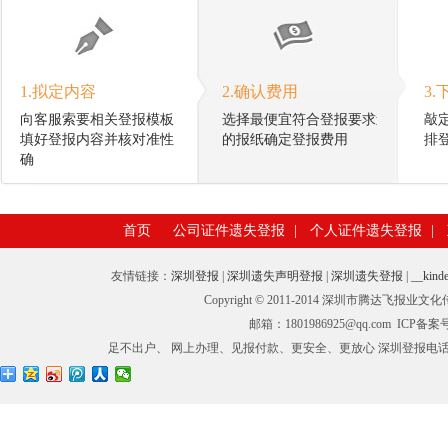
1.拟定内容
2.确认费用
3.
向客服索要相关登报模板
选择最便宜符合登报要求
敲
填好登报内容并核对准性
的报纸确定登报费用
排
确
首页
公司证件遗失登报
|
个人证件遗失登报
|
友情链接：
深圳登报
|
深圳遗失声明登报
|
深圳遗失登报
|
__kinde
Copyright © 2011-2014 深圳市腾
邮箱：1801986925@qq.com ICP备
足不出户、 网上办理、见报付款、更安全、更放心 深圳登报电话：0755-27673