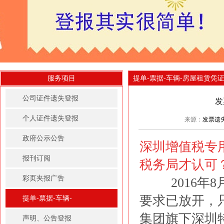
服务项目
提单-票据-车辆-房屋租赁凭
公司证件遗失登报
发
个人证件遗失登报
来源：
发票遗
政府公示公告
深圳增值税专
报刊订阅
税务局才认可
彩页夹报广告
2016年8
要求已放开，
提单-票据-车辆-
集团旗下深圳
房屋租赁凭证登报
声明、公告登报