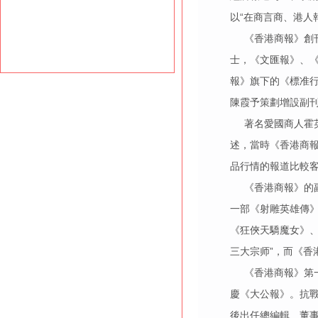
以“在商言商、港人
《香港商報》創刊之
士，《文匯報》、
報》旗下的《標准
陳霞予策劃增設副
著名愛國商人霍英
述，當時《香港商
品行情的報道比較
《香港商報》的副刊
一部《射雕英雄傳》
《狂俠天驕魔女》
三大宗师”，而《
《香港商報》第一
慶《大公報》。抗戰
後出任總編輯、董