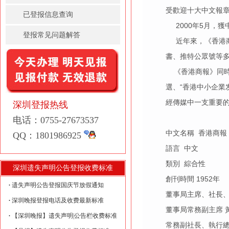
受歡迎十大中文報章
已登报信息查询
2000年5月，
登报常见问题解答
近年來，《香港商
書、推特公眾號等
《香港商報》同時通
選、“香港中小企業
經傳媒中一支重要
深圳登报热线
电话：0755-27673537
中文名稱 香港商
QQ：1801986925
語言 中文
類別 綜合性
深圳遗失声明公告登报收费标准
創刊時間 1952年
遗失声明公告登报国庆节放假通知
董事局主席、社長
深圳晚报登报电话及收费最新标准
董事局常務副主席 
【深圳晚报】遗失声明|公告栏收费标准
常務副社長、執行