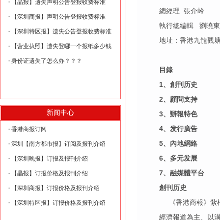
【晶报】遗失声明公告登报收费标准
總經理 張介岭
【深圳商报】声明公告登报收费标准
執行總編輯 劉曉
【深圳特区报】遗失公告登报收费标准
地址：香港九龍觀塘
【营业执照】遗失登哪一个报纸多少钱
身份证遗失了怎么办？？？
目錄
1
、創刊历史
2
、顧問支持
新闻中心
3
、辦報特色
4
、发行廣告
香港商报订阅
5
、內地網絡
深圳【南方都市报】订阅及报刊介绍
6
、多元发展
【深圳晚报】订报及报刊介绍
7
、融媒體平台
【晶报】订报价格及报刊介绍
創刊历史
【深圳商报】订报价格及报刊介绍
《香港商報》紮根
【深圳特区报】订报价格及报刊介绍
經濟報道為主、以