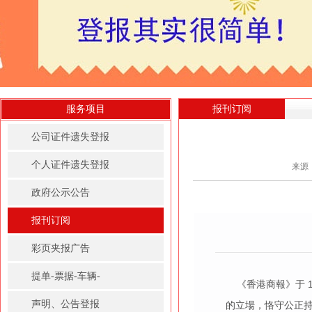
服务项目
报刊订阅
公司证件遗失登报
个人证件遗失登报
来源
政府公示公告
报刊订阅
彩页夹报广告
提单-票据-车辆-
《香港商報》于 1
房屋租赁凭证登报
声明、公告登报
的立場，恪守公正