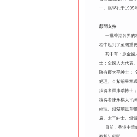
一。張學孔于199
顧問支持
一批香港各界的精
程中起到了至關重
其中有：原全國人
士；全國人大代表
陳有慶太平紳士； 
經理、金紫荊星章
獲得者羅康瑞博士
獲得者陳永棋太平
經理、銀紫荊星章
席、太平紳士、銀
目前，香港中華總
商報》顧問。