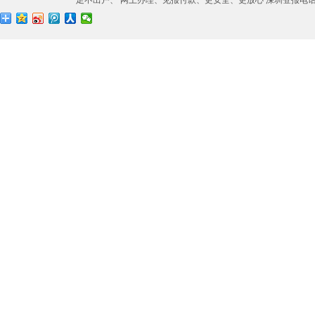
足不出户、 网上办理、见报付款、更安全、更放心 深圳登报电话：0755-27673