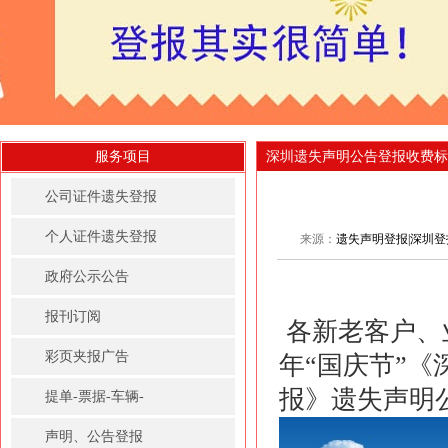
服务项目
深圳遗失声明公告登报收费标
公司证件遗失登报
个人证件遗失登报
来源：
遗失声明登报|深圳登报|
政府公示公告
报刊订阅
 各新老客户、业务员、分部：根据国务院放假规定，2016
彩页夹报广告
年“国庆节”
《
报》
遗失声明
提单-票据-车辆-
房屋租赁凭证登报
声明、公告登报