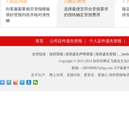
1.拟定内容
2.确认费用
3.
向客服索要相关登报模板
选择最便宜符合登报要求
敲
填好登报内容并核对准性
的报纸确定登报费用
排
确
首页
公司证件遗失登报
|
个人证件遗失登报
|
友情链接：
深圳登报
|
深圳遗失声明登报
|
深圳遗失登报
|
__kinde
Copyright © 2011-2014 深圳市腾
邮箱：1801986925@qq.com ICP备
足不出户、 网上办理、见报付款、更安全、更放心 深圳登报电话：0755-27673