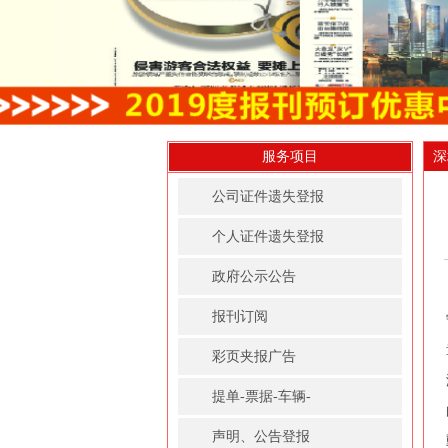
服务项目
深
公司证件遗失登报
个人证件遗失登报
政府公示公告
报刊订阅
彩页夹报广告
提单-票据-车辆-
房屋租赁凭证登报
声明、公告登报