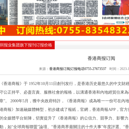
圳报业集团旗下报刊订报价格
香港商报订阅
来源：
香港商报订阅|订报电话0755-27673537
时间：2023-1
《香港商報》于 1952年10月11日創刊发行，是香港历史最悠久的中文
守公正持平、必盡言責、服務社會的報格，以溝通香港和內地經貿往來為
章”。 2000年5月，獲中央政府特許，《香港商報》成為唯一一份可在內
港商報》加速融媒體轉型，初步建成了報紙，官網，香港商報APP，官
的全媒體平台矩陣，切實提升了《香港商報》的公信力、競爭力、影響力
動，如“全球商報聯盟”論壇、“香港商界最關注的十件大事”年度評選、“