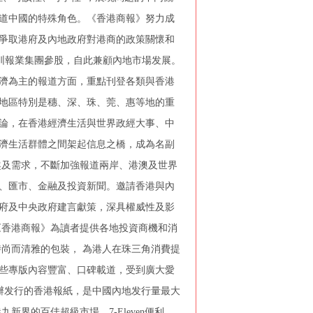
道中國的特殊角色。《香港商報》努力成
爭取港府及內地政府對港商的政策關懷和
獲深圳報業集團參股，自此兼顧內地市場发展。
濟為主的報道方面，重點刊登各類與香港
地區特別是穗、深、珠、莞、惠等地的重
論，在香港經濟生活與世界政經大事、中
濟生活群體之間架起信息之橋，成為名副
趣及需求，不斷加強報道兩岸、港澳及世界
、匯市、金融及投資新聞。邀請香港與內
府及中央政府建言獻策，深具權威性及影
《香港商報》為讀者提供各地投資商機和消
尚而清雅的包裝， 為港人在珠三角消費提
些專版內容豐富、口碑載道，受到廣大愛
辦发行的香港報紙，是中國內地发行量最大
界的百佳超級市場、7-Eleven便利