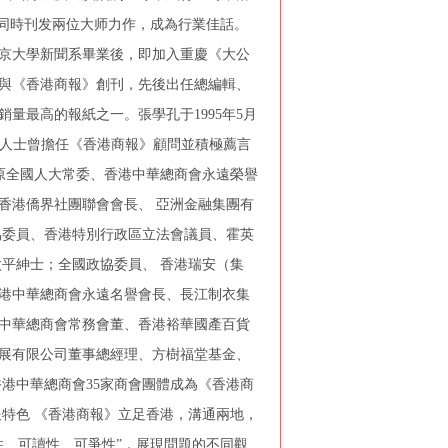
以同時刊发兩位大师力作，成為行業佳話。
京大學新聞系畢業後，即加入重慶《大公
參與《香港商報》創刊，先後出任總編輯、
量最高的報紙之一。張學孔于1995年5月
名人士曾擔任《香港商報》顧問並積極薦言
原全國人大常委、香港中華總商會永遠榮譽
香港僑界社團聯會會長、 亞洲金融集團有
協委員、香港特別行政區立法會議員、霍英
平紳士；全國政協委員、 香港瑞安（集
港中華總商會永遠名譽會長、長江制衣集
中華總商會常務會董、香港裕華國產百貨
展有限公司董事總經理、方樹福堂基金、
港中華總商會35家商會團體成為《香港商
報特色 《香港商報》立足香港，溝通兩地，
性、可讀性、可爭性”，展現問題的不同觀