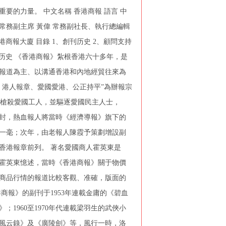
要的力量。 中文名稱 香港商報 語言 中
事局常務副主席 黃偉 常務副社長、執行總編輯
港商報大廈 目錄 1、創刊历史 2、顧問支持
創刊历史 《香港商報》紮根香港六十多年，是
報道為主、以溝通香港和內地經貿往來為
、港人報章、愛國愛港、公正持平”為辦報宗
政府槍殺愛國工人，並驅逐愛國民主人士，
封，熱血報人將當時《經濟導報》旗下的
一毫；次年，由老報人陳霞予策劃增設副
香港報章前列。 著名愛國商人霍英東是
霍英東憶述，當時《香港商報》關于物價
商品行情的報道比較客觀、准確，版面的
商報》的副刊于1953年連載金庸的《碧血
；1960至1970年代連載梁羽生的武俠小
風云錄》及《廣陵劍》等，風行一時，洛