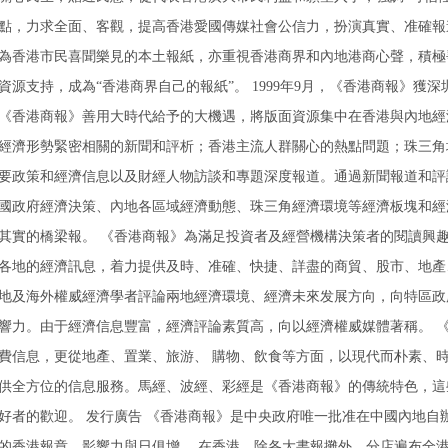
點，力求全面、客觀，提高香港愛國傳媒社會公信力，扮演真實、准確報
為香港市民喜聞樂見的本土報紙，亦重視香港商界和內地港商心聲，積極
資源支持，成為“香港商界自己的報紙”。 1999年9月，《香港商報》
《香港商報》善用大時代給予的大機遇，將版面資源集中在香港與內地經
經濟形勢緊密相關的新聞和評析；香港主流人群關心的熱點問題；珠三角
要政策和經濟信息以及財經人物訪談和專題深度報道。通過新聞報道和評
國政府經濟決策、內地各區域經濟動態、珠三角經濟環境等經濟板塊和經
其實的橋梁報。 《香港商報》為滿足投資者及經營機構決策者的閱讀興
各地的經濟訊息，着力提供及時、准確、快捷、詳盡的商貿、股市、地產
地及海外權威經濟學者評論兩地經濟環境、經濟未來发展方向，向特區政
響力。由于經濟信息豐富，經濟評論素質高，向以經濟權威媒體著稱。 
費信息，更從地產、置業、旅游、 購物、飲食等方面，以現代而朴素、時
供全方位的信息服務。馬經、波經、彩經是《香港商報》的傳統特色，這
好者的歡迎。 发行廣告 《香港商報》是中央政府唯一批准在中國內地自
的香港報章，影響力與日俱增。 在香港，除各大書報攤外，分店遍布全港九新