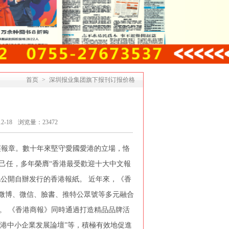
首页
>
深圳报业集团旗下报刊订报价格
2-18
浏览量：
23472
財經報章。數十年來堅守愛國愛港的立場，恪
己任，多年榮膺“香港最受歡迎十大中文報
地公開自辦发行的香港報紙。 近年來，《香
方微博、微信、臉書、推特公眾號等多元融合
。 《香港商報》同時通過打造精品品牌活
香港中小企業发展論壇”等，積極有效地促進