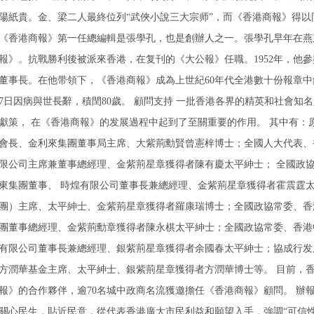
陽紙貴。金、梁二人最終位列“武俠小說三大宗师”，而《香港商報》得
《香港商報》第一任總編輯是張學孔，也是創辦人之一。張學孔早年在燕
報》。抗戰勝利後被派來香港，在复刊的《大公報》任職。1952年，他
董事長。在他带領下，《香港商報》成為上世紀60年代全港數十份報章中銷
7日因病與世長辭，積閏80歲。 顧問支持 一批香港各界的精英和社會知
獻策， 在《香港商報》的发展過程中起到了至關重要的作用。 其中有：
會長、金利來集團董事局主席、大紫荊勳賢曾憲梓博士；全國人大代表、
限公司主席兼董事總經理、金紫荊星章獲得者陳有慶太平紳士； 全國政
東集團董事、 時煌有限公司董事長兼總經理、金紫荊星章獲得者霍震霆太
團）主席、太平紳士、金紫荊星章獲得者羅康瑞博士；全國政協常委、香
團董事總經理、金紫荊勳章獲得者陳永棋太平紳士；全國政協常委、香港
有限公司董事長兼總經理、銀紫荊星章獲得者余國春太平紳士；協成行发
方潤華基金主席、太平紳士、銀紫荊星章獲得者方潤華博士等。 目前，香
報》的合作夥伴，逾70名城中政商名流獲邀擔任《香港商報》顧問。 辦
關心民生，貼近民意，從代表香港廣大市民利益和願望入手，強調“可信