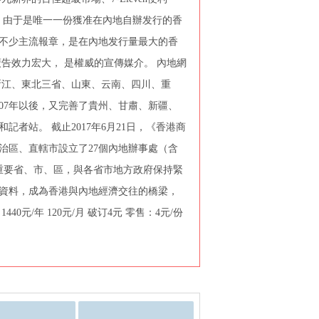
。由于是唯一一份獲准在內地自辦发行的香
不少主流報章，是在內地发行量最大的香
告效力宏大， 是權威的宣傳媒介。 內地網
、浙江、東北三省、山東、云南、四川、重
07年以後，又完善了貴州、甘肅、新疆、
者站。 截止2017年6月21日，《香港商
治區、直轄市設立了27個內地辦事處（含
重要省、市、區，與各省市地方政府保持緊
資料，成為香港與內地經濟交往的橋梁，
/年 120元/月 破订4元 零售：4元/份