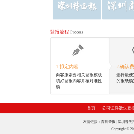
登报流程
Process
1.拟定内容
2.确认
向客服索要相关登报模板
选择最便
填好登报内容并核对准性
的报纸确
确
首页
公司证件遗失登
友情链接：
深圳登报
|
深圳遗失
Copyrigh