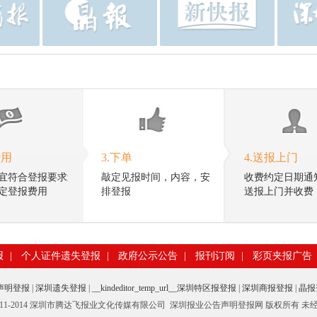
费用
3.下单
4.送报上门
宜符合登报要求
敲定见报时间，内容，安
收费约定日期通
定登报费用
排登报
送报上门并收费
报
|
个人证件遗失登报
|
政府公示公告
|
报刊订阅
|
彩页夹报广告
声明登报
|
深圳遗失登报
|
__kindeditor_temp_url__
深圳特区报登报
|
深圳商报登报
|
晶报
t © 2011-2014 深圳市腾达飞报业文化传媒有限公司 深圳报业公告声明登报网 版权所有 