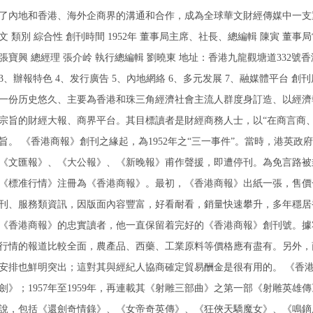
了內地和香港、海外企商界的溝通和合作，成為全球華文財經傳媒中一支重
文 類別 綜合性 創刊時間 1952年 董事局主席、社長、總編輯 陳寅 董
張寶興 總經理 張介岭 執行總編輯 劉曉東 地址：香港九龍觀塘道332號香
3、辦報特色 4、发行廣告 5、內地網絡 6、多元发展 7、融媒體平台 
一份历史悠久、主要為香港和珠三角經濟社會主流人群度身訂造、以經濟
宗旨的財經大報、商界平台。其目標讀者是財經商務人士，以“在商言商
旨。 《香港商報》創刊之緣起，為1952年之“三一事件”。當時，港英
《文匯報》、《大公報》、《新晚報》甫作聲援，即遭停刊。為免言路被
《標准行情》注冊為《香港商報》。最初，《香港商報》出紙一張，售價
刊、服務類資訊，因版面內容豐富，好看耐看，銷量快速攀升，多年穩居
《香港商報》的忠實讀者，他一直保留着完好的《香港商報》創刊號。據
行情的報道比較全面，農產品、西藥、工業原料等價格應有盡有。另外，
安排也鮮明突出；這對其與經紀人協商確定貿易酬金是很有用的。 《香港
劍》；1957年至1959年，再連載其《射雕三部曲》之第一部《射雕英雄傳》
說，包括《還劍奇情錄》、《女帝奇英傳》、《狂俠天驕魔女》、《鳴鏑