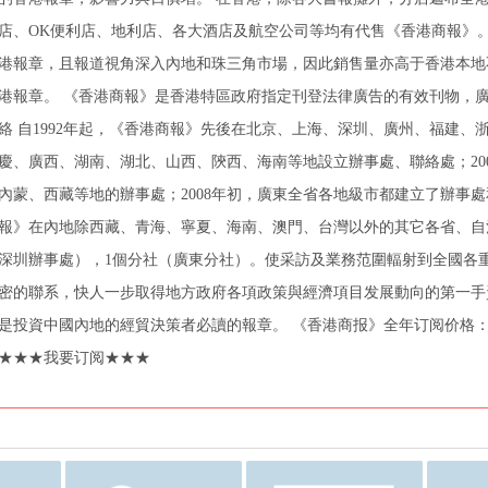
店、OK便利店、地利店、各大酒店及航空公司等均有代售《香港商報》
港報章，且報道視角深入內地和珠三角市場，因此銷售量亦高于香港本地
港報章。 《香港商報》是香港特區政府指定刊登法律廣告的有效刊物，廣
絡 自1992年起，《香港商報》先後在北京、上海、深圳、廣州、福建
慶、廣西、湖南、湖北、山西、陝西、海南等地設立辦事處、聯絡處；20
內蒙、西藏等地的辦事處；2008年初，廣東全省各地級市都建立了辦事處和記
報》在內地除西藏、青海、寧夏、海南、澳門、台灣以外的其它各省、自
深圳辦事處），1個分社（廣東分社）。使采訪及業務范圍輻射到全國各
密的聯系，快人一步取得地方政府各項政策與經濟項目发展動向的第一手
是投資中國內地的經貿決策者必讀的報章。 《香港商报》全年订阅价格：1440元
★★★我要订阅★★★