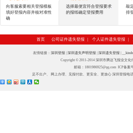
向客服索要相关登报模板
选择最便宜符合登报要求
敲
填好登报内容并核对准性
的报纸确定登报费用
排
确
首页
公司证件遗失登报
|
个人证件遗失登报
|
友情链接：
深圳登报
|
深圳遗失声明登报
|
深圳遗失登报
|
__kinde
Copyright © 2011-2014 深圳市腾
邮箱：1801986925@qq.com ICP备
足不出户、 网上办理、见报付款、更安全、更放心 深圳登报电话：0755-27673