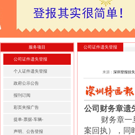
服务项目
公司证件遗失登报
公司证件遗失登报
个人证件遗失登报
来源：
深圳登报挂失
政府公示公告
报刊订阅
公司财务章遗
彩页夹报广告
财务章一旦
提单-票据-车辆-
案回执），同
房屋租赁凭证登报
声明、公告登报